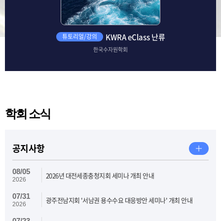
KWRA eClass 난류
튜토리얼/강의
한국수자원학회
학회 소식
공지사항
08/05
2026년 대전세종충청지회 세미나 개최 안내
2026
07/31
광주전남지회 '서남권 용수수요 대응방안 세미나' 개최 안내
2026
07/23