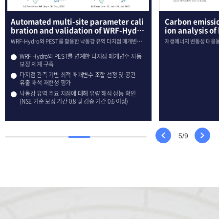
Automated multi-site parameter cali
Carbon emissio
bration and validation of WRF-Hydro
ion analysis 
in the Nakdong River basin using PES
ped-storage hy
WRF-Hydro와 PEST를 활용한 낙동강 유역 다지점 매개변수
재생에너지 변동성 대응을
T
자동 보정 및 검증
저감 기여분석
WRF-Hydro와 PEST를 연계한 다지점 매개변수 자동
보정 체계 구축
다지점 관측 기반 최적 매개변수 조합 선정 및 공간
유출 해석 재현성 평가
낙동강 유역 주요 지점에 대해 유량 해석 성능 확인
(NSE 기준 보정 기간 0.8 및 검증 기간 0.6 이상)
5
/
9