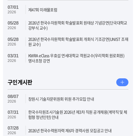
07/01
제47회 미래물포럼
2026
2026년 한국수자원학회 학술발표회 원태상 기념강연(단국대학교
05/28
강부식 교수)
2026
2026년 한국수자원학회 학술발표회 개회식 기조강연(UNIST 조재
05/28
원 교수)
2026
KWRA eClass 우효섭 연세대학교 객원교수(우리학회 원로회원)
03/31
명사초청 강연
2026
구인게시판
08/07
창원시 기술자문위원회 위원 추가모집 안내
2026
한국수자원조사기술원 2026년 제3차 직원 공개채용(계약직 및 체
07/31
험형 청년인턴) 안내
2026
07/28
2026년 한국수력원자력 제6차 경력사원 모집공고 안내
2026