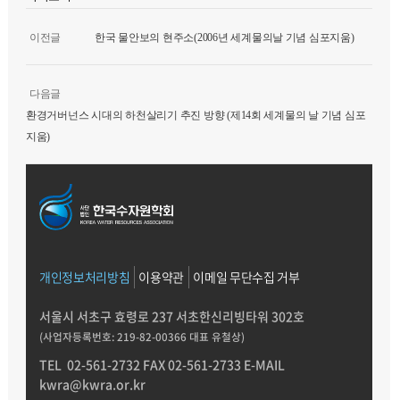
이전글
한국 물안보의 현주소(2006년 세계물의날 기념 심포지움)
다음글
환경거버넌스 시대의 하천살리기 추진 방향 (제14회 세계물의 날 기념 심포
지움)
개인정보처리방침
이용약관
이메일 무단수집 거부
서울시 서초구 효령로 237 서초한신리빙타워 302호
(사업자등록번호: 219-82-00366 대표 유철상)
TEL
02-561-2732
FAX 02-561-2733
E-MAIL
kwra@kwra.or.kr