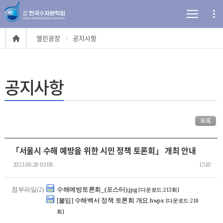
열린광장
공지사항
공지사항
목록
「서울시 수해 예방을 위한 시민 정책 토론회」 개최 안내
2023.08.28 03:08
1510
첨부파일(2)
수해예방토론회_(포스터).jpg
[다운로드:213회]
[붙임] 수해백서 정책 토론회 개요.hwpx
[다운로드:218
회]