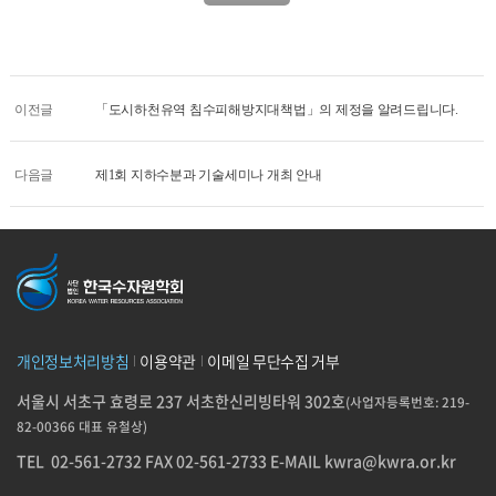
이전글
「도시하천유역 침수피해방지대책법」의 제정을 알려드립니다.
다음글
제1회 지하수분과 기술세미나 개최 안내
개인정보처리방침
이용약관
이메일 무단수집 거부
서울시 서초구 효령로 237 서초한신리빙타워 302호
(사업자등록번호: 219-
82-00366 대표 유철상)
TEL
02-561-2732
FAX 02-561-2733
E-MAIL
kwra@kwra.or.kr