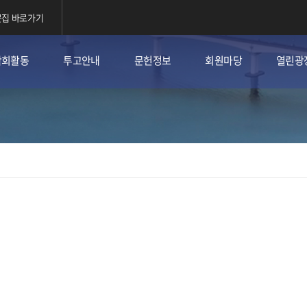
집 바로가기
학회활동
투고안내
문헌정보
회원마당
열린광