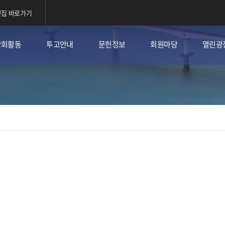
집 바로가기
학회활동
투고안내
문헌정보
회원마당
열린광