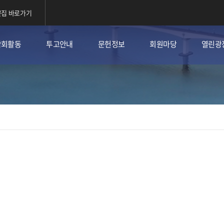
집 바로가기
학회활동
투고안내
문헌정보
회원마당
열린광