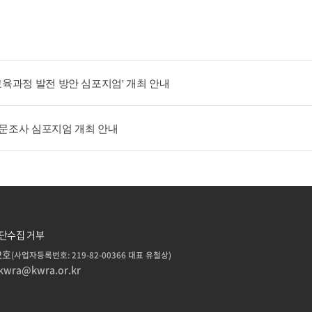
 교육과정 발전 방안 심포지엄' 개최 안내
수문조사 심포지엄 개최 안내
단수집 거부
2호
(사업자등록번호: 219-82-00366 대표 유철상)
kwra@kwra.or.kr