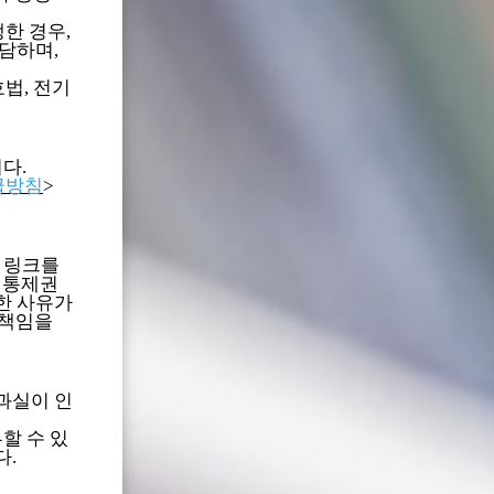
한 경우,
담하며,
법, 전기
다.
급방침
>
 링크를
 통제권
한 사유가
 책임을
과실이 인
할 수 있
다.