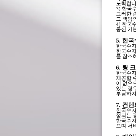
노력합니
3) 한
그러한 
그 책임
4) 한
통신 기
5. 
한국수자
한국수자
을 참조
6. 링 크
한국수자
제공할 
이 없으
있는 경우
부담하지
7. 컨
한국수자
정되는 
한국수자
으며 서