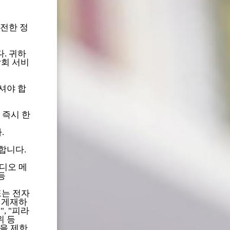
완전한 정
. 귀하
학회 서비
셔야 합
 즉시 한
.
합니다.
비디오 메
등
또는 전자
 게재하
)", "피라
위 등
능을 제한