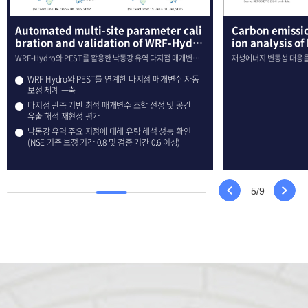
Automated multi-site parameter cali
Carbon emissio
bration and validation of WRF-Hydro
ion analysis 
in the Nakdong River basin using PES
ped-storage hy
WRF-Hydro와 PEST를 활용한 낙동강 유역 다지점 매개변수
재생에너지 변동성 대응을
T
자동 보정 및 검증
저감 기여분석
WRF-Hydro와 PEST를 연계한 다지점 매개변수 자동
보정 체계 구축
다지점 관측 기반 최적 매개변수 조합 선정 및 공간
유출 해석 재현성 평가
낙동강 유역 주요 지점에 대해 유량 해석 성능 확인
(NSE 기준 보정 기간 0.8 및 검증 기간 0.6 이상)
5
/
9