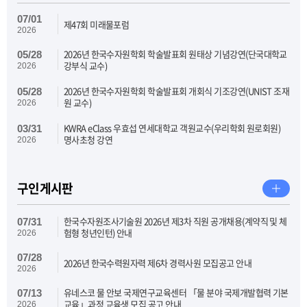
07/01
제47회 미래물포럼
2026
2026년 한국수자원학회 학술발표회 원태상 기념강연(단국대학교
05/28
강부식 교수)
2026
2026년 한국수자원학회 학술발표회 개회식 기조강연(UNIST 조재
05/28
원 교수)
2026
KWRA eClass 우효섭 연세대학교 객원교수(우리학회 원로회원)
03/31
명사초청 강연
2026
구인게시판
한국수자원조사기술원 2026년 제3차 직원 공개채용(계약직 및 체
07/31
험형 청년인턴) 안내
2026
07/28
2026년 한국수력원자력 제6차 경력사원 모집공고 안내
2026
유네스코 물 안보 국제연구교육센터 「물 분야 국제개발협력 기본
07/13
교육」과정 교육생 모집 공고 안내
2026