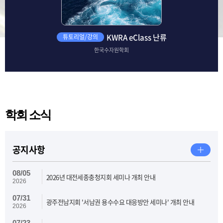
KWRA eClass 난류
튜토리얼/강의
한국수자원학회
학회 소식
공지사항
08/05
2026년 대전세종충청지회 세미나 개최 안내
2026
07/31
광주전남지회 '서남권 용수수요 대응방안 세미나' 개최 안내
2026
07/23