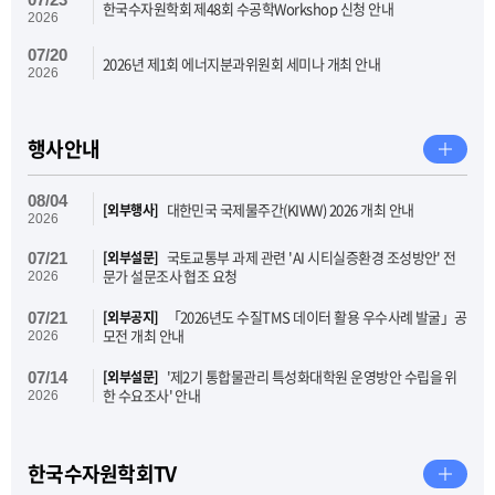
한국수자원학회 제48회 수공학Workshop 신청 안내
2026
07/20
2026년 제1회 에너지분과위원회 세미나 개최 안내
2026
행사안내
08/04
대한민국 국제물주간(KIWW) 2026 개최 안내
[외부행사]
2026
국토교통부 과제 관련 'AI 시티실증환경 조성방안' 전
[외부설문]
07/21
문가 설문조사 협조 요청
2026
「2026년도 수질TMS 데이터 활용 우수사례 발굴」공
[외부공지]
07/21
모전 개최 안내
2026
'제2기 통합물관리 특성화대학원 운영방안 수립을 위
[외부설문]
07/14
한 수요조사' 안내
2026
한국수자원학회TV