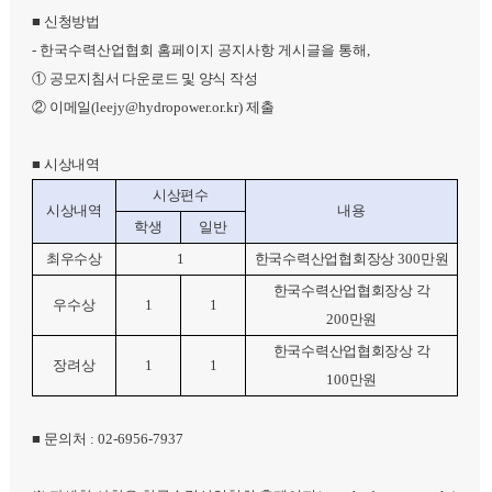
■
신청방법
-
한국수력산업협회 홈페이지 공지사항 게시글을 통해
,
①
공모지침서 다운로드 및 양식 작성
②
이메일
(leejy@hydropower.or.kr)
제출
■
시상내역
시상편수
시상내역
내용
학생
일반
최우수상
1
한국수력산업협회장상
300
만원
한국수력산업협회장상 각
우수상
1
1
200
만원
한국수력산업협회장상 각
장려상
1
1
100
만원
■
문의처
: 02-6956-7937