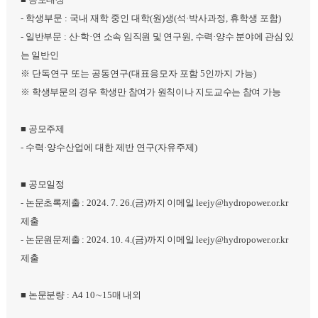
-
학생부문
:
국내 재학 중인 대학
(
원
)
생
(
석
·
박사과정
,
휴학생 포함
)
-
일반부문
:
산
·
학
·
연 소속 임직원 및 연구원
,
수력
·
양수 분야에 관심 있
는 일반인
※
단독연구 또는 공동연구
(
대표응모자 포함
5
인까지 가능
)
※
학생부문의 경우 학생만 참여가 원칙이나 지도교수는 참여 가능
■
공모주제
-
수력
·
양수산업에 대한 제반 연구
(
자유주제
)
■
공모일정
-
논문초록제출
: 2024. 7. 26.(
금
)
까지 이메일
leejy@hydropower.or.kr
제출
-
논문원문제출
: 2024. 10. 4.(
금
)
까지 이메일
leejy@hydropower.or.kr
제출
■
논문분량
: A4 10
∼
15
매 내외