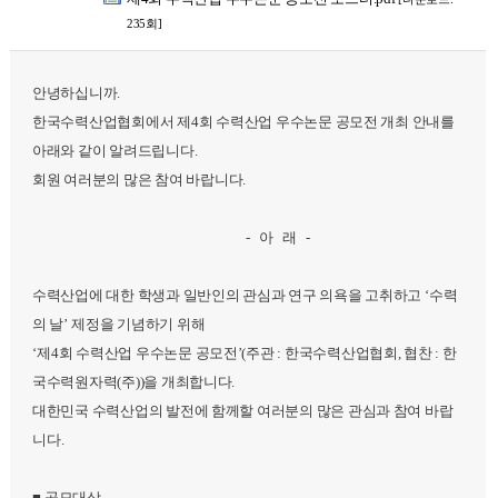
235회]
안녕하십니까.
한국수력산업협회에서 제4회 수력산업 우수논문 공모전 개최 안내를
아래와 같이 알려드립니다.
회원 여러분의 많은 참여 바랍니다.
- 아 래 -
수력산업에 대한 학생과 일반인의 관심과 연구 의욕을 고취하고
‘
수력
의 날
’
제정을 기념하기 위해
‘
제
4
회
수력산업 우수논문 공모전
’(
주관
:
한국수력산업협회
,
협찬
:
한
국수력원자력
(
주
))
을 개최합니다
.
대한민국 수력산업의 발전에 함께할 여러분의 많은 관심과 참
여 바랍
니다
.
■
공모대상