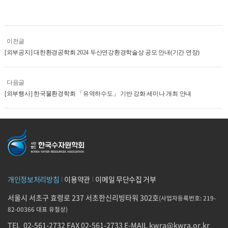
이전글
[외부공지] 대한환경공학회 2024 두산연강환경학술상 공모 안내(기간 연장)
다음글
[외부행사] 한국물환경학회 「유역하수도」 기반 강화 세미나 개최 안내
개인정보처리방침
이용약관
이메일 무단수집 거부
서울시 서초구 효령로 237 서초한신리빙타워 302호
(사업자등록번호: 219-
82-00366 대표 유철상)
TEL
02-561-2732
FAX 02-561-2733
E-MAIL
kwra@kwra.or.kr