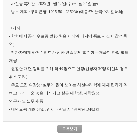
- 사전등록기간 : 2025년 1월 15일(수) ~ 1월 24일(금)
- 납부 계좌 : 우리은행, 1005-501-035230 (예금주: 한국수자원학회)
□ 기타
- 학회에서 공식 수료증 발행(처음 시작과 마지막 종료 시간에 참석 확
인)
- 참가자에게 하천수리학 개정판 연습문제 홀수항 문제풀이 파일 별도
제공
- 원활한 대면 강의를 위해 약 40명으로 한정(신청자 30명 미만의 경우
취소 고려)
- 주요 모집 수강생: 실무에 많이 쓰이는 하천수리학에 대해 편하게 익
히고 과거 배운 것을 되새기고 싶은 대학생, 대학원생,
연구자 및 실무자 등
- 대면교육 개최 장소: 연세대학교 제4공학관 D403호
목록보기