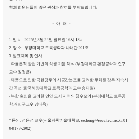
학회 회원님들의 많은 관심과 참여를 부탁드립니다.
- 아 래 -
1. 일 시 : 2025년 3월 24일 월요일 16시-18시
2. 장 소 : 부경대학교 토목공학과 나래관 201호
3. 발표제목 및 연사
- 확률론적 방법 기반의 식생 가뭄 해석 (부경대학교 환경공학과 연구
교수 원정은)
- 태풍으로 인한 극한강우의 시공간분포를 고려한 무차원 강우-지속시
간 곡선 (한국해양대학교 토목공학과 교수 송재열)
- 복합 원인을 고려한 연안 도시 지역의 침수모의 (부경대학교 토목공
학과 연구교수 강태욱)
* 문의: 정은성 교수(서울과학기술대학교, eschung@seoultech.ac.kr, 01
0-9177-2902)