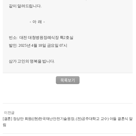
같이 알려드립니다.
- 아 래 -
빈소: 대전 대청병원장례식장 특2호실
발인: 2025년 4월 18일 금요일 07시
삼가 고인의 명복을 빕니다.
목록보기
이전글
[결혼] 정상만 회원((현)한국재난안전기술원장, (전)공주대학교 교수) 아들 결혼식 알
림